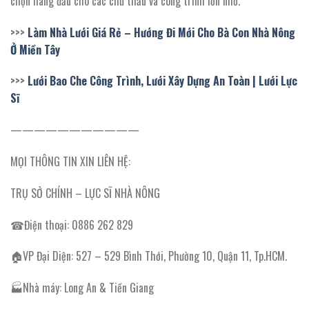
chọn hàng đầu cho các chủ thầu và công trình lớn nhỏ.
>>>
Làm Nhà Lưới Giá Rẻ – Hướng Đi Mới Cho Bà Con Nhà Nông
Ở Miền Tây
>>>
Lưới Bao Che Công Trình, Lưới Xây Dựng An Toàn | Lưới Lực
Sĩ
———————————
MỌI THÔNG TIN XIN LIÊN HỆ:
TRỤ SỞ CHÍNH – LỰC SĨ NHÀ NÔNG
☎Điện thoại: 0886 262 829
🏠VP Đại Diện: 527 – 529 Bình Thới, Phường 10, Quận 11, Tp.HCM.
🏭Nhà máy: Long An & Tiền Giang