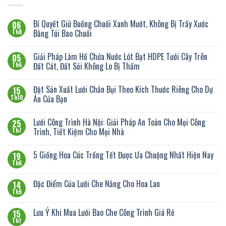
Bí Quyết Giữ Buồng Chuối Xanh Mướt, Không Bị Trầy Xước
06
Bằng Túi Bao Chuối
Th8
Giải Pháp Làm Hồ Chứa Nước Lót Bạt HDPE Tưới Cây Trên
05
Đất Cát, Đất Sỏi Không Lo Bị Thấm
Th6
Đặt Sản Xuất Lưới Chắn Bụi Theo Kích Thước Riêng Cho Dự
15
Án Của Bạn
Th10
Lưới Công Trình Hà Nội: Giải Pháp An Toàn Cho Mọi Công
25
Trình, Tiết Kiệm Cho Mọi Nhà
Th7
5 Giống Hoa Cúc Trồng Tết Được Ưa Chuộng Nhất Hiện Nay
19
Th6
Đặc Điểm Của Lưới Che Nắng Cho Hoa Lan
14
Th5
Lưu Ý Khi Mua Lưới Bao Che Công Trình Giá Rẻ
15
Th1