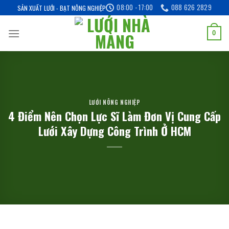
Skip
08:00 - 17:00
088 626 2829
SẢN XUẤT LƯỚI - BẠT NÔNG NGHIỆP
to
content
0
LƯỚI NÔNG NGHIỆP
4 Điểm Nên Chọn Lực Sĩ Làm Đơn Vị Cung Cấp
Lưới Xây Dựng Công Trình Ở HCM