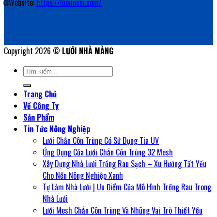
🌐Website:
https://luoilucsi.com/
Copyright 2026 ©
LƯỚI NHÀ MÀNG
Tìm
kiếm:
Trang Chủ
Về Công Ty
Sản Phẩm
Tin Tức Nông Nghiệp
Lưới Chắn Côn Trùng Có Sử Dụng Tia UV
Ứng Dụng Của Lưới Chắn Côn Trùng 32 Mesh
Xây Dựng Nhà Lưới Trồng Rau Sạch – Xu Hướng Tất Yếu
Cho Nền Nông Nghiệp Xanh
Tự Làm Nhà Lưới | Ưu Điểm Của Mô Hình Trồng Rau Trong
Nhà Lưới
Lưới Mesh Chắn Côn Trùng Và Những Vai Trò Thiết Yếu