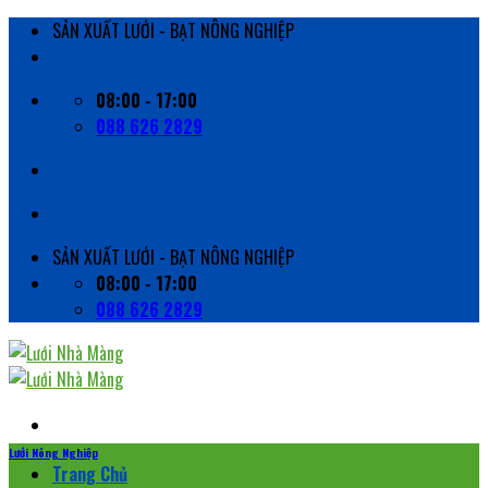
Skip
SẢN XUẤT LƯỚI - BẠT NÔNG NGHIỆP
to
content
08:00 - 17:00
088 626 2829
SẢN XUẤT LƯỚI - BẠT NÔNG NGHIỆP
08:00 - 17:00
088 626 2829
Lưới Nông Nghiệp
Trang Chủ