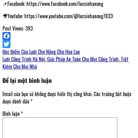
📌Facebook: https://www.facebook.com/lucsinhanong
🎥Youtube: https://www.youtube.com/@lucsinhanong7833
Post Views:
393
Facebook
Đặc Điểm Của Lưới Che Nắng Cho Hoa Lan
Twitter
Lưới Công Trình Hà Nội: Giải Pháp An Toàn Cho Mọi Công Trình, Tiết
Kiệm Cho Mọi Nhà
Để lại một bình luận
Email của bạn sẽ không được hiển thị công khai.
Các trường bắt buộc
được đánh dấu
*
Bình luận
*