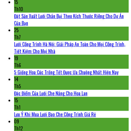
15
Th10
Đặt Sản Xuất Lưới Chắn Bụi Theo Kích Thước Riêng Cho Dự Án
Của Bạn
25
Th7
Lưới Công Trình Hà Nội: Giải Pháp An Toàn Cho Mọi Công Trình,
Tiết Kiệm Cho Mọi Nhà
19
Th6
5 Giống Hoa Cúc Trồng Tết Được Ưa Chuộng Nhất Hiện Nay
14
Th5
Đặc Điểm Của Lưới Che Nắng Cho Hoa Lan
15
Th1
Lưu Ý Khi Mua Lưới Bao Che Công Trình Giá Rẻ
09
Th12