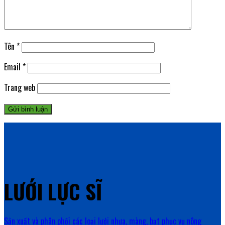
Tên
*
Email
*
Trang web
LƯỚI LỰC SĨ
Sản xuất và phân phối các loại lưới nhựa, màng, bạt phục vụ nông