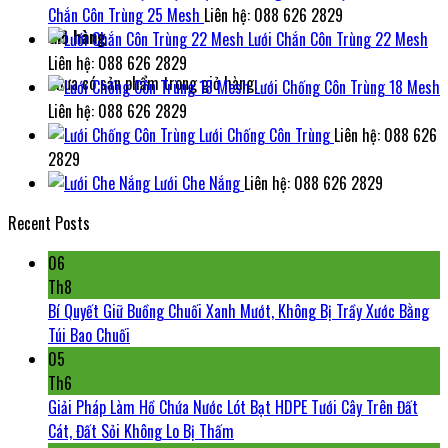
Chắn Côn Trùng 25 Mesh
Liên hệ: 088 626 2829
Giỏ hàng
Lưới Chắn Côn Trùng 22 Mesh
Liên hệ: 088 626 2829
Chưa có sản phẩm trong giỏ hàng.
Lưới Chống Côn Trùng 18 Mesh
Liên hệ: 088 626 2829
Lưới Chống Côn Trùng
Liên hệ: 088 626
2829
Lưới Che Nắng
Liên hệ: 088 626 2829
Recent Posts
06
Th8
Bí Quyết Giữ Buồng Chuối Xanh Mướt, Không Bị Trầy Xước Bằng
Túi Bao Chuối
05
Th6
Giải Pháp Làm Hồ Chứa Nước Lót Bạt HDPE Tưới Cây Trên Đất
Cát, Đất Sỏi Không Lo Bị Thấm