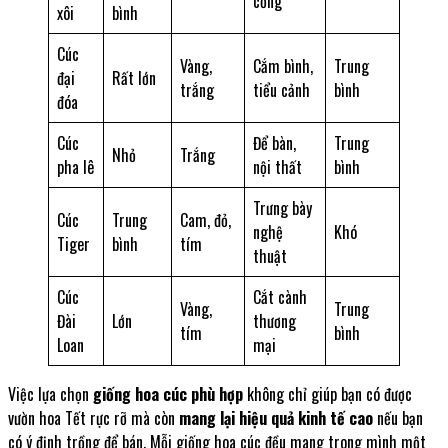
cổng
xôi
bình
Cúc
Vàng,
Cắm bình,
Trung
đại
Rất lớn
trắng
tiểu cảnh
bình
đóa
Cúc
Để bàn,
Trung
Nhỏ
Trắng
pha lê
nội thất
bình
Trưng bày
Cúc
Trung
Cam, đỏ,
nghệ
Khó
Tiger
bình
tím
thuật
Cúc
Cắt cành
Vàng,
Trung
Đài
Lớn
thương
tím
bình
Loan
mại
Việc lựa chọn
giống hoa cúc phù hợp
không chỉ giúp bạn có được
vườn hoa Tết rực rỡ mà còn
mang lại hiệu quả kinh tế cao
nếu bạn
có ý định trồng để bán. Mỗi giống hoa cúc đều mang trong mình một