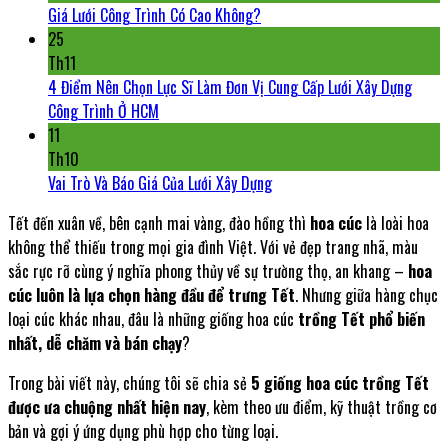
Giá Lưới Công Trình Có Cao Không?
25
Th11
4 Điểm Nên Chọn Lực Sĩ Làm Đơn Vị Cung Cấp Lưới Xây Dựng
Công Trình Ở HCM
11
Th10
Vai Trò Và Báo Giá Của Lưới Xây Dựng
Tết đến xuân về, bên cạnh mai vàng, đào hồng thì
hoa cúc
là loài hoa
không thể thiếu trong mọi gia đình Việt. Với vẻ đẹp trang nhã, màu
sắc rực rỡ cùng ý nghĩa phong thủy về sự trường thọ, an khang –
hoa
cúc luôn là lựa chọn hàng đầu để trưng Tết
. Nhưng giữa hàng chục
loại cúc khác nhau, đâu là những giống hoa cúc
trồng Tết phổ biến
nhất, dễ chăm và bán chạy
?
Trong bài viết này, chúng tôi sẽ chia sẻ
5 giống hoa cúc trồng Tết
được ưa chuộng nhất hiện nay
, kèm theo ưu điểm, kỹ thuật trồng cơ
bản và gợi ý ứng dụng phù hợp cho từng loại.