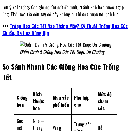
Lưu ý khi trồng: Cần giữ độ ẩm đất ổn định, tránh khô hạn hoặc ngập
úng. Phải cắt tỉa đều tay để cây không bị còi cọc hoặc nở lệch lứa.
>>>
Trồng Hoa Cúc Tết Vào Tháng Mấy? Kỹ Thuật Trồng Hoa Cúc
Chuẩn, Ra Hoa Đúng Dịp
Điểm Danh 5 Giống Hoa Cúc Tết Được Ưa Chuộng
So Sánh Nhanh Các Giống Hoa Cúc Trồng
Tết
Kích
Mức độ
Giống
Màu sắc
Phù hợp
thước
chăm
hoa
phổ biến
cho
hoa
sóc
Cúc
Nhỏ –
Trưng sân,
mâm
trung
Vàng
Dễ