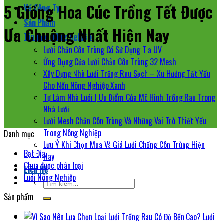
5 Giống Hoa Cúc Trồng Tết Được
Về Công Ty
Sản Phẩm
Ưa Chuộng Nhất Hiện Nay
Tin Tức Nông Nghiệp
Lưới Chắn Côn Trùng Có Sử Dụng Tia UV
Ứng Dụng Của Lưới Chắn Côn Trùng 32 Mesh
Xây Dựng Nhà Lưới Trồng Rau Sạch – Xu Hướng Tất Yếu
Cho Nền Nông Nghiệp Xanh
Tự Làm Nhà Lưới | Ưu Điểm Của Mô Hình Trồng Rau Trong
Nhà Lưới
Lưới Mesh Chắn Côn Trùng Và Những Vai Trò Thiết Yếu
Trong Nông Nghiệp
Danh mục
Lưu Ý Khi Chọn Mua Và Giá Lưới Chống Côn Trùng Hiện
Bạt Địa
Nay
Chưa được phân loại
Liên Hệ
Lưới Nông Nghiệp
Tìm
kiếm:
Sản phẩm
0
Lưới