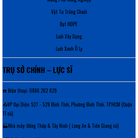
Vật Tư Trồng Chuối
Bạt HDPE
Lưới Xây Dựng
Lưới Xanh Ô Ly
TRỤ SỞ CHÍNH – LỰC SĨ
☎️ Điện thoại: 0886 262 829
📤VP Đại Diện: 527 - 529 Bình Thới, Phường Bình Thới. TP.HCM (Quận
11 cũ)
🏭Nhà máy: Đồng Tháp & Tây Ninh ( Long An & Tiền Giang cũ)