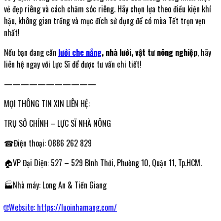
vẻ đẹp riêng và cách chăm sóc riêng. Hãy chọn lựa theo điều kiện khí
hậu, không gian trồng và mục đích sử dụng để có mùa Tết trọn vẹn
nhất!
Nếu bạn đang cần
lưới che nắng
, nhà lưới, vật tư nông nghiệp
, hãy
liên hệ ngay với Lực Sĩ để được tư vấn chi tiết!
———————————
MỌI THÔNG TIN XIN LIÊN HỆ:
TRỤ SỞ CHÍNH – LỰC SĨ NHÀ NÔNG
☎Điện thoại: 0886 262 829
🏠VP Đại Diện: 527 – 529 Bình Thới, Phường 10, Quận 11, Tp.HCM.
🏭Nhà máy: Long An & Tiền Giang
🌐Website: https://luoinhamang.com/