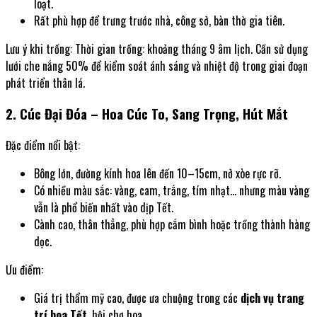
loạt.
Rất phù hợp để trưng trước nhà, công sở, bàn thờ gia tiên.
Lưu ý khi trồng: Thời gian trồng: khoảng tháng 9 âm lịch. Cần sử dụng
lưới che nắng 50% để kiểm soát ánh sáng và nhiệt độ trong giai đoạn
phát triển thân lá.
2. Cúc Đại Đóa – Hoa Cúc To, Sang Trọng, Hút Mắt
Đặc điểm nổi bật:
Bông lớn, đường kính hoa lên đến 10–15cm, nở xòe rực rỡ.
Có nhiều màu sắc: vàng, cam, trắng, tím nhạt… nhưng màu vàng
vẫn là phổ biến nhất vào dịp Tết.
Cành cao, thân thẳng, phù hợp cắm bình hoặc trồng thành hàng
dọc.
Ưu điểm:
Giá trị thẩm mỹ cao, được ưa chuộng trong các
dịch vụ trang
trí hoa Tết
, hội chợ hoa.