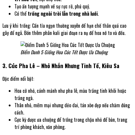
Tạo ấn tượng mạnh về sự rực rỡ, phú quý.
Có thể
trồng ngoài trời lẫn trong nhà lưới
.
Lưu ý khi trồng: Cần tỉa ngọn thường xuyên để hạn chế thân quá cao
gây đổ ngã. Bón thêm phân kali giai đoạn ra nụ để hoa nở to và đều.
Điểm Danh 5 Giống Hoa Cúc Tết Được Ưa Chuộng
3. Cúc Pha Lê – Nhỏ Nhắn Nhưng Tinh Tế, Kiêu Sa
Đặc điểm nổi bật:
Hoa cỡ nhỏ, cánh mảnh như pha lê, màu trắng tinh khôi hoặc
trắng ngà.
Thân nhỏ, mềm mại nhưng dẻo dai, tán xòe đẹp nếu chăm đúng
cách.
Cực kỳ được ưa chuộng để trồng trong chậu nhỏ để bàn, trang
trí phòng khách, văn phòng.