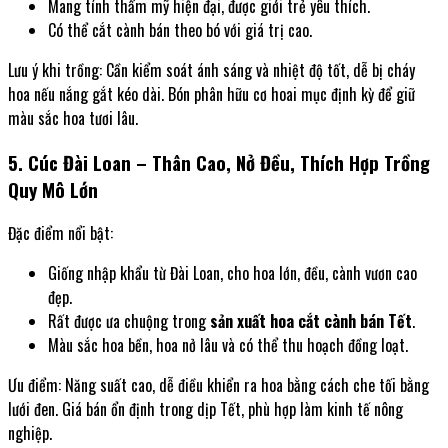
Mang tính thẩm mỹ hiện đại, được giới trẻ yêu thích.
Có thể cắt cành bán theo bó với giá trị cao.
Lưu ý khi trồng: Cần kiểm soát ánh sáng và nhiệt độ tốt, dễ bị cháy
hoa nếu nắng gắt kéo dài. Bón phân hữu cơ hoai mục định kỳ để giữ
màu sắc hoa tươi lâu.
5. Cúc Đài Loan – Thân Cao, Nở Đều, Thích Hợp Trồng
Quy Mô Lớn
Đặc điểm nổi bật:
Giống nhập khẩu từ Đài Loan, cho hoa lớn, đều, cành vươn cao
đẹp.
Rất được ưa chuộng trong
sản xuất hoa cắt cành bán Tết
.
Màu sắc hoa bền, hoa nở lâu và có thể thu hoạch đồng loạt.
Ưu điểm: Năng suất cao, dễ điều khiển ra hoa bằng cách che tối bằng
lưới đen. Giá bán ổn định trong dịp Tết, phù hợp làm kinh tế nông
nghiệp.