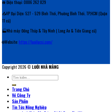
☎️ Điện thoại: 0886 262 829
📤VP Đại Diện: 527 - 529 Bình Thới, Phường Bình Thới. TP.HCM (Quận
11 cũ)
🏭Nhà máy: Đồng Tháp & Tây Ninh ( Long An & Tiền Giang cũ)
🌐Website:
https://luoilucsi.com/
Copyright 2026 ©
LƯỚI NHÀ MÀNG
Tìm
kiếm:
Trang Chủ
Về Công Ty
Sản Phẩm
Tin Tức Nông Nghiệp