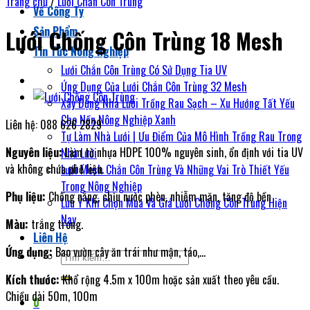
Trang chủ
/
Lưới Chắn Côn Trùng
Về Công Ty
Sản Phẩm
Lưới Chống Côn Trùng 18 Mesh
Tin Tức Nông Nghiệp
Lưới Chắn Côn Trùng Có Sử Dụng Tia UV
Ứng Dụng Của Lưới Chắn Côn Trùng 32 Mesh
Xây Dựng Nhà Lưới Trồng Rau Sạch – Xu Hướng Tất Yếu
Cho Nền Nông Nghiệp Xanh
Liên hệ: 088 626 2829
Tự Làm Nhà Lưới | Ưu Điểm Của Mô Hình Trồng Rau Trong
Nguyên liệu:
Làm từ nhựa HDPE 100% nguyên sinh, ổn định với tia UV
Nhà Lưới
và không chứa phế liệu.
Lưới Mesh Chắn Côn Trùng Và Những Vai Trò Thiết Yếu
Trong Nông Nghiệp
Phụ liệu:
Chống nắng, chịu nước phèn, nhiễm mặn, tăng độ bền
Lưu Ý Khi Chọn Mua Và Giá Lưới Chống Côn Trùng Hiện
Nay
Màu:
trắng trong.
Liên Hệ
Ứng dụng:
Bao vườn cây ăn trái như mận, táo,…
Tìm
kiếm:
Kích thước:
Khổ rộng 4.5m x 100m hoặc sản xuất theo yêu cầu.
Chiều dài 50m, 100m
0