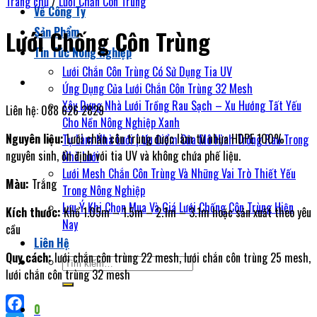
Trang chủ
/
Lưới Chắn Côn Trùng
Về Công Ty
Sản Phẩm
Lưới Chống Côn Trùng
Tin Tức Nông Nghiệp
Lưới Chắn Côn Trùng Có Sử Dụng Tia UV
Ứng Dụng Của Lưới Chắn Côn Trùng 32 Mesh
Xây Dựng Nhà Lưới Trồng Rau Sạch – Xu Hướng Tất Yếu
Liên hệ: 088 626 2829
Cho Nền Nông Nghiệp Xanh
Nguyên liệu:
Lưới chắn côn trùng được làm từ nhựa HDPE 100%
Tự Làm Nhà Lưới | Ưu Điểm Của Mô Hình Trồng Rau Trong
nguyên sinh, ổn định với tia UV và không chứa phế liệu.
Nhà Lưới
Lưới Mesh Chắn Côn Trùng Và Những Vai Trò Thiết Yếu
Màu:
Trắng
Trong Nông Nghiệp
Lưu Ý Khi Chọn Mua Và Giá Lưới Chống Côn Trùng Hiện
Kích thước:
Khổ 1.05m – 1.5m – 2.1m – 3.1m hoặc sản xuất theo yêu
Nay
cầu
Liên Hệ
Quy cách:
lưới chắn côn trùng 22 mesh, lưới chắn côn trùng 25 mesh,
Tìm
lưới chắn côn trùng 32 mesh
kiếm:
0