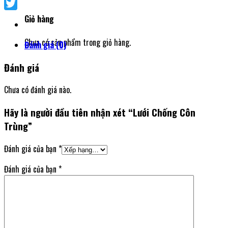
Facebook
Twitter
Giỏ hàng
Chưa có sản phẩm trong giỏ hàng.
Đánh giá (0)
Đánh giá
Chưa có đánh giá nào.
Hãy là người đầu tiên nhận xét “Lưới Chống Côn
Trùng”
Đánh giá của bạn
*
Đánh giá của bạn
*