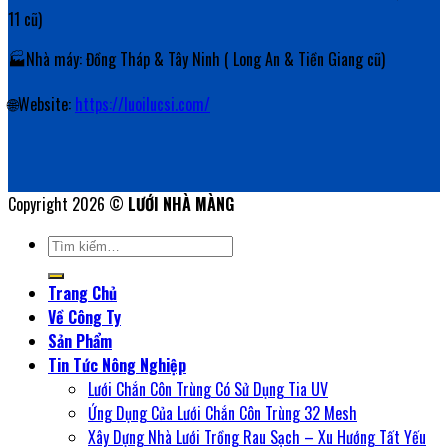
11 cũ)
🏭Nhà máy: Đồng Tháp & Tây Ninh ( Long An & Tiền Giang cũ)
🌐Website:
https://luoilucsi.com/
Copyright 2026 ©
LƯỚI NHÀ MÀNG
Tìm
kiếm:
Trang Chủ
Về Công Ty
Sản Phẩm
Tin Tức Nông Nghiệp
Lưới Chắn Côn Trùng Có Sử Dụng Tia UV
Ứng Dụng Của Lưới Chắn Côn Trùng 32 Mesh
Xây Dựng Nhà Lưới Trồng Rau Sạch – Xu Hướng Tất Yếu