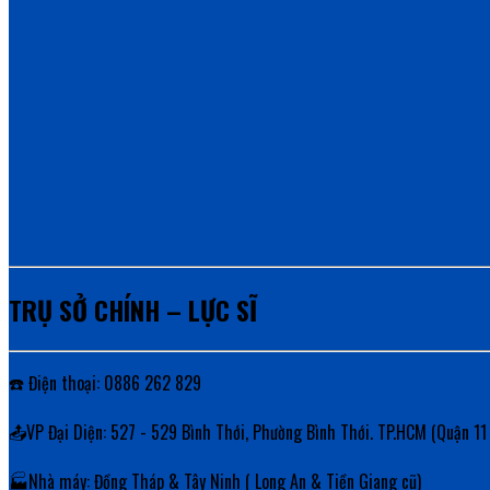
TRỤ SỞ CHÍNH – LỰC SĨ
☎️ Điện thoại: 0886 262 829
📤VP Đại Diện: 527 - 529 Bình Thới, Phường Bình Thới. TP.HCM (Quận 11
🏭Nhà máy: Đồng Tháp & Tây Ninh ( Long An & Tiền Giang cũ)