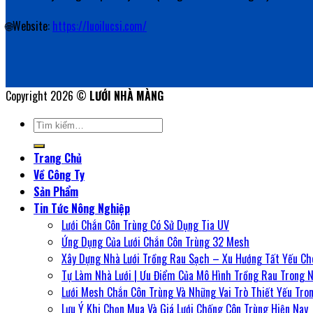
🌐Website:
https://luoilucsi.com/
Copyright 2026 ©
LƯỚI NHÀ MÀNG
Tìm
kiếm:
Trang Chủ
Về Công Ty
Sản Phẩm
Tin Tức Nông Nghiệp
Lưới Chắn Côn Trùng Có Sử Dụng Tia UV
Ứng Dụng Của Lưới Chắn Côn Trùng 32 Mesh
Xây Dựng Nhà Lưới Trồng Rau Sạch – Xu Hướng Tất Yếu C
Tự Làm Nhà Lưới | Ưu Điểm Của Mô Hình Trồng Rau Trong N
Lưới Mesh Chắn Côn Trùng Và Những Vai Trò Thiết Yếu Tro
Lưu Ý Khi Chọn Mua Và Giá Lưới Chống Côn Trùng Hiện Nay