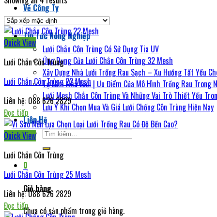
Showing all 4 results
Về Công Ty
Sản Phẩm
Tin Tức Nông Nghiệp
Quick View
Lưới Chắn Côn Trùng Có Sử Dụng Tia UV
Ứng Dụng Của Lưới Chắn Côn Trùng 32 Mesh
Lưới Chắn Côn Trùng
Xây Dựng Nhà Lưới Trồng Rau Sạch – Xu Hướng Tất Yếu C
Lưới Chắn Côn Trùng 22 Mesh
Tự Làm Nhà Lưới | Ưu Điểm Của Mô Hình Trồng Rau Trong N
Lưới Mesh Chắn Côn Trùng Và Những Vai Trò Thiết Yếu Tro
Liên hệ: 088 626 2829
Lưu Ý Khi Chọn Mua Và Giá Lưới Chống Côn Trùng Hiện Nay
Đọc tiếp
Liên Hệ
Tìm
Quick View
kiếm:
Lưới Chắn Côn Trùng
0
Lưới Chắn Côn Trùng 25 Mesh
Giỏ hàng
Liên hệ: 088 626 2829
Đọc tiếp
Chưa có sản phẩm trong giỏ hàng.