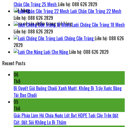
Chắn Côn Trùng 25 Mesh
Liên hệ: 088 626 2829
Giỏ hàng
Lưới Chắn Côn Trùng 22 Mesh
Liên hệ: 088 626 2829
Chưa có sản phẩm trong giỏ hàng.
Lưới Chống Côn Trùng 18 Mesh
Liên hệ: 088 626 2829
Lưới Chống Côn Trùng
Liên hệ: 088 626
2829
Lưới Che Nắng
Liên hệ: 088 626 2829
Recent Posts
06
Th8
Bí Quyết Giữ Buồng Chuối Xanh Mướt, Không Bị Trầy Xước Bằng
Túi Bao Chuối
05
Th6
Giải Pháp Làm Hồ Chứa Nước Lót Bạt HDPE Tưới Cây Trên Đất
Cát, Đất Sỏi Không Lo Bị Thấm