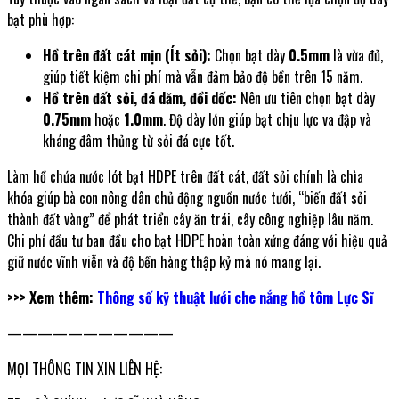
bạt phù hợp:
Hồ trên đất cát mịn (Ít sỏi):
Chọn bạt dày
0.5mm
là vừa đủ,
giúp tiết kiệm chi phí mà vẫn đảm bảo độ bền trên 15 năm.
Hồ trên đất sỏi, đá dăm, đồi dốc:
Nên ưu tiên chọn bạt dày
0.75mm
hoặc
1.0mm
. Độ dày lớn giúp bạt chịu lực va đập và
kháng đâm thủng từ sỏi đá cực tốt.
Làm hồ chứa nước lót bạt HDPE trên đất cát, đất sỏi chính là chìa
khóa giúp bà con nông dân chủ động nguồn nước tưới, “biến đất sỏi
thành đất vàng” để phát triển cây ăn trái, cây công nghiệp lâu năm.
Chi phí đầu tư ban đầu cho bạt HDPE hoàn toàn xứng đáng với hiệu quả
giữ nước vĩnh viễn và độ bền hàng thập kỷ mà nó mang lại.
>>> Xem thêm:
Thông số kỹ thuật lưới che nắng hồ tôm Lực Sĩ
———————————
MỌI THÔNG TIN XIN LIÊN HỆ: