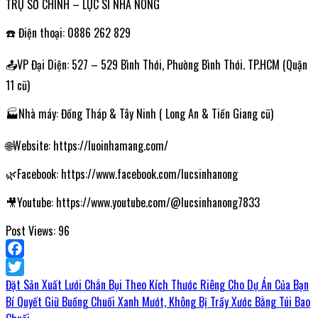
TRỤ SỞ CHÍNH – LỰC SĨ NHÀ NÔNG
☎️ Điện thoại: 0886 262 829
📤VP Đại Diện: 527 – 529 Bình Thới, Phường Bình Thới. TP.HCM (Quận
11 cũ)
🏭Nhà máy: Đồng Tháp & Tây Ninh ( Long An & Tiền Giang cũ)
🌐Website: https://luoinhamang.com/
🌿Facebook: https://www.facebook.com/lucsinhanong
🎥Youtube: https://www.youtube.com/@lucsinhanong7833
Post Views:
96
Facebook
Đặt Sản Xuất Lưới Chắn Bụi Theo Kích Thước Riêng Cho Dự Án Của Bạn
Twitter
Bí Quyết Giữ Buồng Chuối Xanh Mướt, Không Bị Trầy Xước Bằng Túi Bao