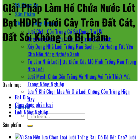
Giải Pháp Làm Hồ Chứa Nước Lót
Về Công Ty
Sản Phẩm
Bạt HDPE Tưới Cây Trên Đất Cát,
Tin Tức Nông Nghiệp
Lưới Chắn Côn Trùng Có Sử Dụng Tia UV
Đất Sỏi Không Lo Bị Thấm
Ứng Dụng Của Lưới Chắn Côn Trùng 32 Mesh
Xây Dựng Nhà Lưới Trồng Rau Sạch – Xu Hướng Tất Yếu
Cho Nền Nông Nghiệp Xanh
Tự Làm Nhà Lưới | Ưu Điểm Của Mô Hình Trồng Rau Trong
Nhà Lưới
Lưới Mesh Chắn Côn Trùng Và Những Vai Trò Thiết Yếu
Trong Nông Nghiệp
Danh mục
Lưu Ý Khi Chọn Mua Và Giá Lưới Chống Côn Trùng Hiện
Bạt Địa
Nay
Chưa được phân loại
Liên Hệ
Lưới Nông Nghiệp
Tìm
kiếm:
Sản phẩm
0
Lưới