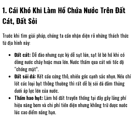
1. Cái Khó Khi Làm Hồ Chứa Nước Trên Đất
Cát, Đất Sỏi
Trước khi tìm giải pháp, chúng ta cần nhận diện rõ những thách thức
từ địa hình này:
Đất cát:
Dễ đào nhưng cực kỳ dễ sụt lún, sạt lở bờ hồ khi có
dòng nước chảy hoặc mưa lớn. Nước thấm qua cát với tốc độ
“chóng mặt”.
Đất sỏi đá:
Kết cấu cứng thô, nhiều góc cạnh sắc nhọn. Nếu chỉ
lót các loại bạt thông thường thì rất dễ bị sỏi đá đâm thủng
dưới áp lực lớn của nước.
Thấm hao hụt:
Làm hồ đất truyền thống tại đây gây lãng phí
hiệu năng bơm và chi phí tiền điện nhưng không trữ được nước
lúc cao điểm nắng hạn.