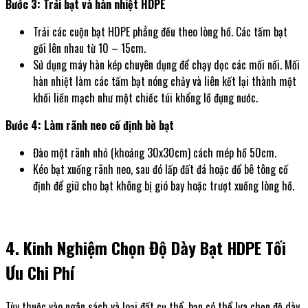
Bước 3: Trải bạt và hàn nhiệt HDPE
Trải các cuộn bạt HDPE phẳng đều theo lòng hồ. Các tấm bạt
gối lên nhau từ 10 – 15cm.
Sử dụng máy hàn kép chuyên dụng để chạy dọc các mối nối. Mối
hàn nhiệt làm các tấm bạt nóng chảy và liên kết lại thành một
khối liền mạch như một chiếc túi khổng lồ đựng nước.
Bước 4: Làm rãnh neo cố định bờ bạt
Đào một rãnh nhỏ (khoảng 30x30cm) cách mép hồ 50cm.
Kéo bạt xuống rãnh neo, sau đó lấp đất đá hoặc đổ bê tông cố
định để giữ cho bạt không bị gió bay hoặc trượt xuống lòng hồ.
4. Kinh Nghiệm Chọn Độ Dày Bạt HDPE Tối
Ưu Chi Phí
Tùy thuộc vào ngân sách và loại đất cụ thể, bạn có thể lựa chọn độ dày