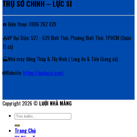
TRỤ SỞ CHÍNH – LỰC SĨ
☎️ Điện thoại: 0886 262 829
📤VP Đại Diện: 527 - 529 Bình Thới, Phường Bình Thới. TP.HCM (Quận
11 cũ)
🏭Nhà máy: Đồng Tháp & Tây Ninh ( Long An & Tiền Giang cũ)
🌐Website:
https://luoilucsi.com/
Copyright 2026 ©
LƯỚI NHÀ MÀNG
Tìm
kiếm:
Trang Chủ