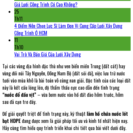
Giá Lưới Công Trình Có Cao Không?
25
Th11
4 Điểm Nên Chọn Lực Sĩ Làm Đơn Vị Cung Cấp Lưới Xây Dựng
Công Trình Ở HCM
11
Th10
Vai Trò Và Báo Giá Của Lưới Xây Dựng
Tại các vùng địa hình đặc thù như ven biển miền Trung (đất cát) hay
vùng đồi núi Tây Nguyên, Đông Nam Bộ (đất sỏi đá), việc lưu trữ nước
tưới vào mùa khô là bài toán vô cùng nan giải. Đặc tính của các loại đất
này là kết cấu lỏng lẻo, độ thẩm thấu cực cao dẫn đến tình trạng
“nước đổ đầu vịt”
– vừa bơm nước vào hồ đất đào hôm trước, hôm
sau đã cạn trơ đáy.
Để giải quyết triệt để tình trạng này, kỹ thuật
làm hồ chứa nước lót
bạt HDPE
đang được xem là giải pháp tối ưu và kinh tế nhất hiện nay.
Hãy cùng tìm hiểu quy trình triển khai chi tiết qua bài viết dưới đây.