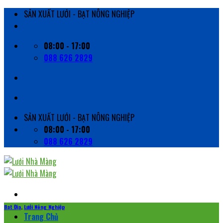
Skip
SẢN XUẤT LƯỚI - BẠT NÔNG NGHIỆP
to
content
08:00 - 17:00
088 626 2829
SẢN XUẤT LƯỚI - BẠT NÔNG NGHIỆP
08:00 - 17:00
088 626 2829
Bạt Địa
,
Lưới Nông Nghiệp
Trang Chủ