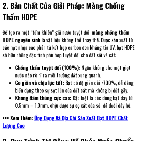
2. Bản Chất Của Giải Pháp: Màng Chống
Thấm HDPE
Để tạo ra một “tấm khiên” giữ nước tuyệt đối,
màng chống thấm
HDPE nguyên sinh
là vật liệu không thể thay thế. Được sản xuất từ
các hạt nhựa cao phân tử kết hợp carbon đen kháng tia UV, bạt HDPE
sở hữu những đặc tính phù hợp tuyệt đối cho đất sỏi và cát:
Chống thấm tuyệt đối (100%):
Ngăn không cho một giọt
nước nào rò rỉ ra môi trường đất xung quanh.
Co giãn và chịu lực tốt:
Bạt có độ giãn dài >700%, dễ dàng
biến dạng theo sự sụt lún của đất cát mà không bị đứt gãy.
Kháng đâm thủng cực cao:
Đặc biệt là các dòng bạt dày từ
0.5mm – 1.0mm, chịu được sự cọ xát của sỏi đá dưới đáy hồ.
>>> Xem thêm:
Ứng Dụng Và Địa Chỉ Sản Xuất Bạt HDPE Chất
Lượng Cao