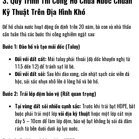
3. Quy Trình Thi Công Hồ Chứa Nước Chuẩn
Kỹ Thuật Trên Địa Hình Khó
Để hồ chứa nước hoạt động ổn định trên 20 năm, bà con và nhà thầu
cần tuân thủ các bước thi công nghiêm ngặt sau:
Bước 1: Đào hồ và tạo mái dốc (Taluy)
Đối với đất cát:
Mái taluy phải thoải (độ dốc khuyến nghị từ
1:1.5 đến 1:2) để tránh sạt lở bờ.
Đối với đất sỏi:
Sau khi đào xong, cần nhặt sạch các viên đá
hộc, sỏi sắc nhọn nhô lên ở lòng hồ và bờ hồ.
Bước 2: Trải lớp đệm bảo vệ (Rất quan trọng)
Tại vùng đất sỏi nhiều cạnh sắc:
Trước khi trải bạt HDPE, bắt
buộc phải trải một lớp
vải địa kỹ thuật
hoặc một lớp cát mịn
dày 5 – 10cm để làm lớp đệm, bảo vệ bạt không bị sỏi đá đâm
rách từ bên dưới dưới áp lực nước.