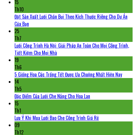
15
Th10
Đặt Sản Xuất Lưới Chắn Bụi Theo Kích Thước Riêng Cho Dự Án
Của Bạn
25
Th7
Lưới Công Trình Hà Nội: Giải Pháp An Toàn Cho Mọi Công Trình,
Tiết Kiệm Cho Mọi Nhà
19
Th6
5 Giống Hoa Cúc Trồng Tết Được Ưa Chuộng Nhất Hiện Nay
14
Th5
Đặc Điểm Của Lưới Che Nắng Cho Hoa Lan
15
Th1
Lưu Ý Khi Mua Lưới Bao Che Công Trình Giá Rẻ
09
Th12