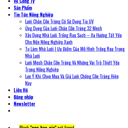
Về Công Ty
Sản Phẩm
Tin Tức Nông Nghiệp
Lưới Chắn Côn Trùng Có Sử Dụng Tia UV
Ứng Dụng Của Lưới Chắn Côn Trùng 32 Mesh
Xây Dựng Nhà Lưới Trồng Rau Sạch – Xu Hướng Tất Yếu
Cho Nền Nông Nghiệp Xanh
Tự Làm Nhà Lưới | Ưu Điểm Của Mô Hình Trồng Rau Trong
Nhà Lưới
Lưới Mesh Chắn Côn Trùng Và Những Vai Trò Thiết Yếu
Trong Nông Nghiệp
Lưu Ý Khi Chọn Mua Và Giá Lưới Chống Côn Trùng Hiện
Nay
Liên Hệ
Đăng nhập
Newsletter
Block
"pop-bao-gia"
not found