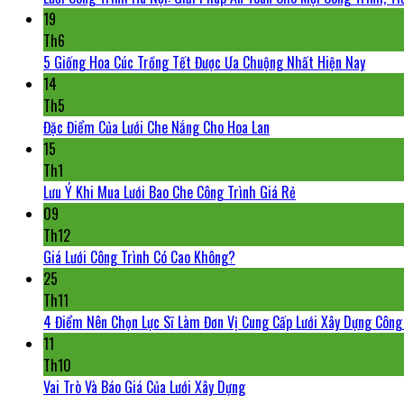
19
Th6
5 Giống Hoa Cúc Trồng Tết Được Ưa Chuộng Nhất Hiện Nay
14
Th5
Đặc Điểm Của Lưới Che Nắng Cho Hoa Lan
15
Th1
Lưu Ý Khi Mua Lưới Bao Che Công Trình Giá Rẻ
09
Th12
Giá Lưới Công Trình Có Cao Không?
25
Th11
4 Điểm Nên Chọn Lực Sĩ Làm Đơn Vị Cung Cấp Lưới Xây Dựng Côn
11
Th10
Vai Trò Và Báo Giá Của Lưới Xây Dựng