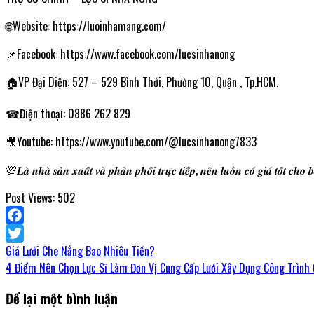
🌐Website: https://luoinhamang.com/
📌Facebook: https://www.facebook.com/lucsinhanong
🏠VP Đại Diện: 527 – 529 Bình Thới, Phường 10, Quận , Tp.HCM.
☎Điện thoại: 0886 262 829
🎥Youtube: https://www.youtube.com/@lucsinhanong7833
💯𝑳𝒂̀ 𝒏𝒉𝒂̀ 𝒔𝒂̉𝒏 𝒙𝒖𝒂̂́𝒕 𝒗𝒂̀ 𝒑𝒉𝒂̂𝒏 𝒑𝒉𝒐̂́𝒊 𝒕𝒓𝒖̛̣𝒄 𝒕𝒊𝒆̂́𝒑, 𝒏𝒆̂𝒏 𝒍𝒖𝒐̂𝒏 𝒄𝒐́ 𝒈𝒊𝒂́ 𝒕𝒐̂́𝒕 𝒄𝒉𝒐 𝒃
Post Views:
502
Facebook
Giá Lưới Che Nắng Bao Nhiêu Tiền?
Twitter
4 Điểm Nên Chọn Lực Sĩ Làm Đơn Vị Cung Cấp Lưới Xây Dựng Công Trình
Để lại một bình luận