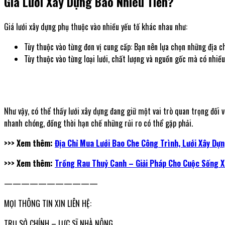
Giá Lưới Xây Dựng Bao Nhiêu Tiền?
Giá lưới xây dựng phụ thuộc vào nhiều yếu tố khác nhau như:
Tùy thuộc vào từng đơn vị cung cấp: Bạn nên lựa chọn những địa c
Tùy thuộc vào từng loại lưới, chất lượng và nguồn gốc mà có nhiều
Như vậy, có thể thấy lưới xây dựng đang giữ một vai trò quan trọng đối v
nhanh chóng, đồng thời hạn chế những rủi ro có thể gặp phải.
>>> Xem thêm:
Địa Chỉ Mua Lưới Bao Che Công Trình, Lưới Xây Dự
>>> Xem thêm:
Trồng Rau Thuỷ Canh – Giải Pháp Cho Cuộc Sống 
———————————
MỌI THÔNG TIN XIN LIÊN HỆ:
TRỤ SỞ CHÍNH – LỰC SĨ NHÀ NÔNG