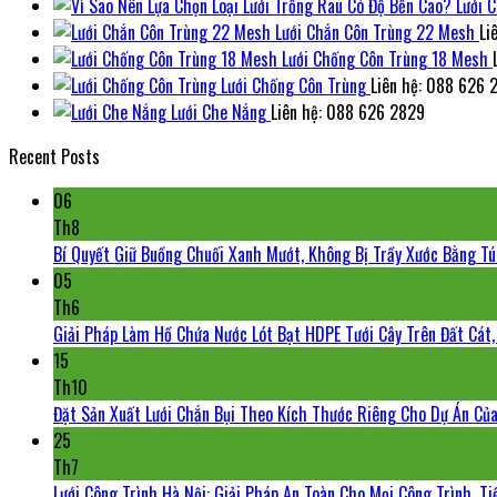
Lưới 
Lưới Chắn Côn Trùng 22 Mesh
Li
Lưới Chống Côn Trùng 18 Mesh
Lưới Chống Côn Trùng
Liên hệ: 088 626 
Lưới Che Nắng
Liên hệ: 088 626 2829
Recent Posts
06
Th8
Bí Quyết Giữ Buồng Chuối Xanh Mướt, Không Bị Trầy Xước Bằng Tú
05
Th6
Giải Pháp Làm Hồ Chứa Nước Lót Bạt HDPE Tưới Cây Trên Đất Cát,
15
Th10
Đặt Sản Xuất Lưới Chắn Bụi Theo Kích Thước Riêng Cho Dự Án Củ
25
Th7
Lưới Công Trình Hà Nội: Giải Pháp An Toàn Cho Mọi Công Trình, T