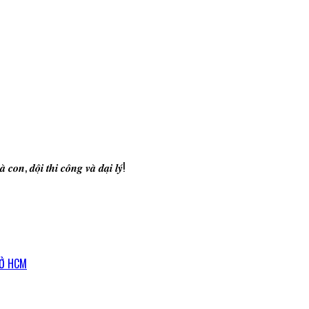
̀ 𝒄𝒐𝒏, 𝒅𝒐̣̂𝒊 𝒕𝒉𝒊 𝒄𝒐̂𝒏𝒈 𝒗𝒂̀ 𝒅𝒂̣𝒊 𝒍𝒚́!
 Ở HCM