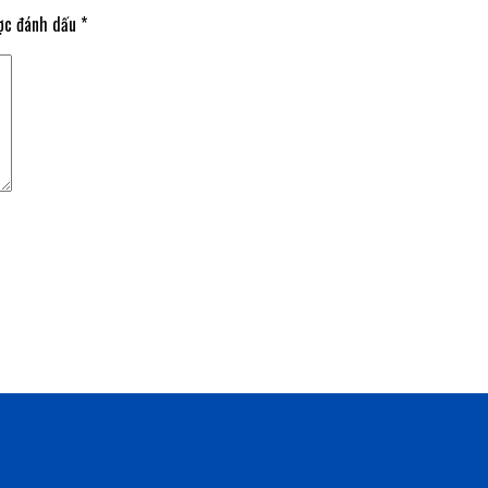
ược đánh dấu
*