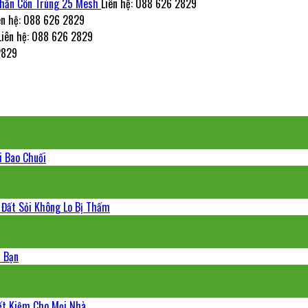
Chắn Côn Trùng 25 Mesh
Liên hệ: 088 626 2829
ên hệ: 088 626 2829
Liên hệ: 088 626 2829
2829
i Bao Chuối
 Đất Sỏi Không Lo Bị Thấm
a Bạn
iết Kiệm Cho Mọi Nhà