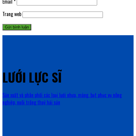
Email
*
Trang web
LƯỚI LỰC SĨ
Sản xuất và phân phối các loại lưới nhựa, màng, bạt phục vụ nông
nghiệp, nuôi trồng thuỷ hải sản