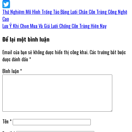
Facebook
Thử Nghiệm Mô Hình Trồng Táo Bằng Lưới Chắn Côn Trùng Công Nghệ
Twitter
Cao
Lưu Ý Khi Chọn Mua Và Giá Lưới Chống Côn Trùng Hiện Nay
Để lại một bình luận
Email của bạn sẽ không được hiển thị công khai.
Các trường bắt buộc
được đánh dấu
*
Bình luận
*
Tên
*