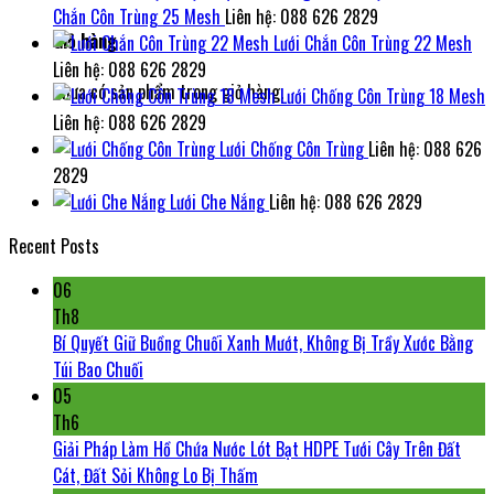
Chắn Côn Trùng 25 Mesh
Liên hệ: 088 626 2829
Giỏ hàng
Lưới Chắn Côn Trùng 22 Mesh
Liên hệ: 088 626 2829
Chưa có sản phẩm trong giỏ hàng.
Lưới Chống Côn Trùng 18 Mesh
Liên hệ: 088 626 2829
Lưới Chống Côn Trùng
Liên hệ: 088 626
2829
Lưới Che Nắng
Liên hệ: 088 626 2829
Recent Posts
06
Th8
Bí Quyết Giữ Buồng Chuối Xanh Mướt, Không Bị Trầy Xước Bằng
Túi Bao Chuối
05
Th6
Giải Pháp Làm Hồ Chứa Nước Lót Bạt HDPE Tưới Cây Trên Đất
Cát, Đất Sỏi Không Lo Bị Thấm