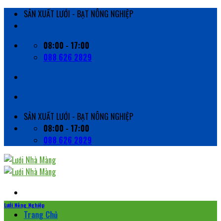
Skip
SẢN XUẤT LƯỚI - BẠT NÔNG NGHIỆP
to
content
08:00 - 17:00
088 626 2829
SẢN XUẤT LƯỚI - BẠT NÔNG NGHIỆP
08:00 - 17:00
088 626 2829
Lưới Nông Nghiệp
Trang Chủ