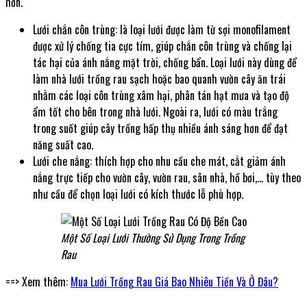
hơn.
Lưới chắn côn trùng: là loại lưới được làm từ sợi monofilament
được xử lý chống tia cực tím, giúp chắn côn trùng và chống lại
tác hại của ánh nắng mặt trời, chống bẩn. Loại lưới này dùng để
làm nhà lưới trồng rau sạch hoặc bao quanh vườn cây ăn trái
nhằm các loại côn trùng xâm hại, phân tán hạt mưa và tạo độ
ẩm tốt cho bên trong nhà lưới. Ngoài ra, lưới có màu trắng
trong suốt giúp cây trồng hấp thụ nhiều ánh sáng hơn để đạt
năng suất cao.
Lưới che nắng: thích hợp cho nhu cầu che mát, cắt giảm ánh
nắng trực tiếp cho vườn cây, vườn rau, sân nhà, hồ bơi,… tùy theo
như cầu để chọn loại lưới có kích thước lỗ phù hợp.
Một Số Loại Lưới Thường Sử Dụng Trong Trồng
Rau
==> Xem thêm:
Mua Lưới Trồng Rau Giá Bao Nhiêu Tiền Và Ở Đâu?