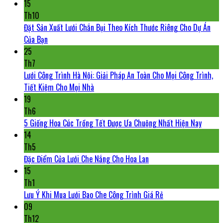
15
Th10
Đặt Sản Xuất Lưới Chắn Bụi Theo Kích Thước Riêng Cho Dự Án
Của Bạn
25
Th7
Lưới Công Trình Hà Nội: Giải Pháp An Toàn Cho Mọi Công Trình,
Tiết Kiệm Cho Mọi Nhà
19
Th6
5 Giống Hoa Cúc Trồng Tết Được Ưa Chuộng Nhất Hiện Nay
14
Th5
Đặc Điểm Của Lưới Che Nắng Cho Hoa Lan
15
Th1
Lưu Ý Khi Mua Lưới Bao Che Công Trình Giá Rẻ
09
Th12