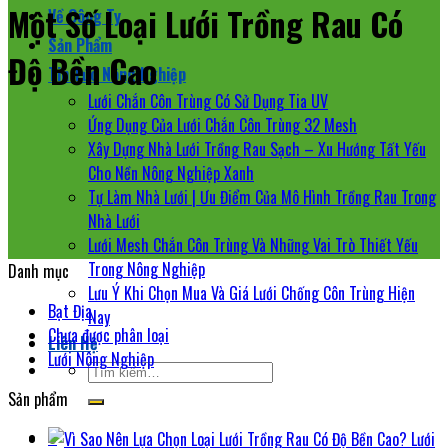
Một Số Loại Lưới Trồng Rau Có
Về Công Ty
Sản Phẩm
Độ Bền Cao
Tin Tức Nông Nghiệp
Lưới Chắn Côn Trùng Có Sử Dụng Tia UV
Ứng Dụng Của Lưới Chắn Côn Trùng 32 Mesh
Xây Dựng Nhà Lưới Trồng Rau Sạch – Xu Hướng Tất Yếu
Cho Nền Nông Nghiệp Xanh
Tự Làm Nhà Lưới | Ưu Điểm Của Mô Hình Trồng Rau Trong
Nhà Lưới
Lưới Mesh Chắn Côn Trùng Và Những Vai Trò Thiết Yếu
Trong Nông Nghiệp
Danh mục
Lưu Ý Khi Chọn Mua Và Giá Lưới Chống Côn Trùng Hiện
Bạt Địa
Nay
Chưa được phân loại
Liên Hệ
Lưới Nông Nghiệp
Tìm
kiếm:
Sản phẩm
0
Lưới