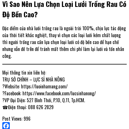
Vì Sao Nên Lựa Chọn Loại Lưới Trồng Rau Có
Độ Bền Cao?
Đặc điểm của nhà lưới trồng rau là ngoài trời 100%, chịu lực tác động
của thời tiết khắc nghiệt, thay vì chọn các loại lưới kém chất lượng
thì người trồng rau cần lựa chọn loại lưới có độ bền cao để hạn chế
nhưng vẫn đề trên để tránh mất thêm chi phí làm lại lưới và tốn nhân
công.
Mọi thông tin xin liên hệ:
TRỤ SỞ CHÍNH – LỰC SĨ NHÀ NÔNG
?Website: https://luoinhamang.com/
?Facebook: https://www.facebook.com/lucsinhanong/
?VP Đại Diện: 527 Bình Thới, P.10, Q.11, Tp.HCM.
☎Điện thoại: 088 626 2829
Post Views:
996