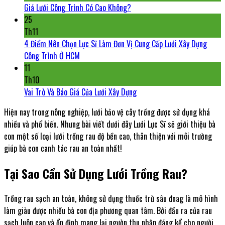
Giá Lưới Công Trình Có Cao Không?
25
Th11
4 Điểm Nên Chọn Lực Sĩ Làm Đơn Vị Cung Cấp Lưới Xây Dựng
Công Trình Ở HCM
11
Th10
Vai Trò Và Báo Giá Của Lưới Xây Dựng
Hiện nay trong nông nghiệp, lưới bảo vệ cây trồng được sử dụng khá
nhiều và phổ biến. Nhưng bài viết dưới đây Lưới Lực Sĩ sẽ giới thiệu bà
con một số loại lưới trồng rau độ bền cao, thân thiện với môi trường
giúp bà con canh tác rau an toàn nhất!
Tại Sao Cần Sử Dụng Lưới Trồng Rau?
Trồng rau sạch an toàn, không sử dụng thuốc trừ sâu đnag là mô hình
làm giàu được nhiều bà con địa phương quan tâm. Bởi đầu ra của rau
sạch luôn cao và ổn định mang lại ngườn thu nhập đáng kể cho người