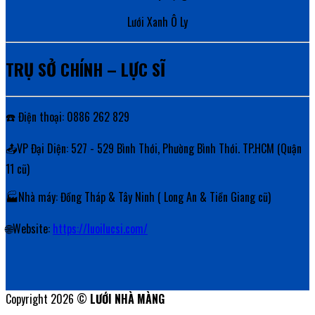
Lưới Xanh Ô Ly
TRỤ SỞ CHÍNH – LỰC SĨ
☎️ Điện thoại: 0886 262 829
📤VP Đại Diện: 527 - 529 Bình Thới, Phường Bình Thới. TP.HCM (Quận
11 cũ)
🏭Nhà máy: Đồng Tháp & Tây Ninh ( Long An & Tiền Giang cũ)
🌐Website:
https://luoilucsi.com/
Copyright 2026 ©
LƯỚI NHÀ MÀNG