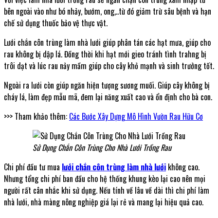
bên ngoài vào như bó nhảy, bướm, ong,..từ đó giảm trừ sâu bệnh và hạn
chế sử dụng thuốc bảo vệ thực vật.
Lưới chắn côn trùng làm nhà lưới giúp phân tán các hạt mưa, giúp cho
rau không bị dập lá. Đồng thời khi hạt mới gieo tránh tình trahng bị
trôi dạt và lúc rau nảy mầm giúp cho cây khỏ mạnh và sinh trưởng tốt.
Ngoài ra lưới còn giúp ngăn hiện tượng sương muối. Giúp cây không bị
cháy lá, làm đẹp mẫu mã, đem lại năng xuất cao và ổn định cho bà con.
>>> Tham khảo thêm:
Các Bước Xây Dựng Mô Hình Vườn Rau Hữu Cơ
Sử Dụng Chắn Côn Trùng Cho Nhà Lưới Trồng Rau
Chi phí đầu tư mua
lưới chắn côn trùng làm nhà lưới
không cao.
Nhưng tổng chi phí ban đầu cho hệ thống khung kèo lại cao nên mọi
người rất cân nhắc khi sử dụng. Nếu tính về lâu về dài thì chi phí làm
nhà lưới, nhà màng nông nghiệp giá lại rẻ và mang lại hiệu quả cao.