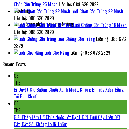
Chắn Côn Trùng 25 Mesh
Liên hệ: 088 626 2829
Giỏ hàng
Lưới Chắn Côn Trùng 22 Mesh
Liên hệ: 088 626 2829
Chưa có sản phẩm trong giỏ hàng.
Lưới Chống Côn Trùng 18 Mesh
Liên hệ: 088 626 2829
Lưới Chống Côn Trùng
Liên hệ: 088 626
2829
Lưới Che Nắng
Liên hệ: 088 626 2829
Recent Posts
06
Th8
Bí Quyết Giữ Buồng Chuối Xanh Mướt, Không Bị Trầy Xước Bằng
Túi Bao Chuối
05
Th6
Giải Pháp Làm Hồ Chứa Nước Lót Bạt HDPE Tưới Cây Trên Đất
Cát, Đất Sỏi Không Lo Bị Thấm