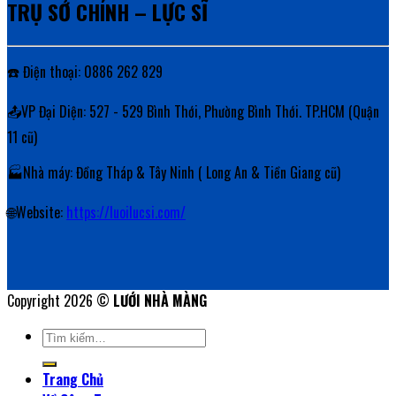
TRỤ SỞ CHÍNH – LỰC SĨ
☎️ Điện thoại: 0886 262 829
📤VP Đại Diện: 527 - 529 Bình Thới, Phường Bình Thới. TP.HCM (Quận
11 cũ)
🏭Nhà máy: Đồng Tháp & Tây Ninh ( Long An & Tiền Giang cũ)
🌐Website:
https://luoilucsi.com/
Copyright 2026 ©
LƯỚI NHÀ MÀNG
Tìm
kiếm:
Trang Chủ