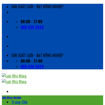
Skip
SẢN XUẤT LƯỚI - BẠT NÔNG NGHIỆP
to
content
08:00 - 17:00
088 626 2829
SẢN XUẤT LƯỚI - BẠT NÔNG NGHIỆP
08:00 - 17:00
088 626 2829
Lưới Nông Nghiệp
Trang Chủ