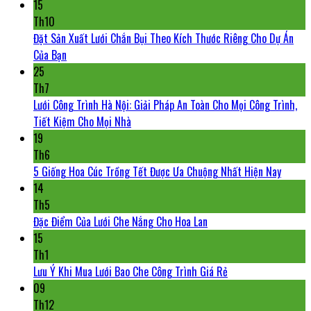
15
Th10
Đặt Sản Xuất Lưới Chắn Bụi Theo Kích Thước Riêng Cho Dự Án
Của Bạn
25
Th7
Lưới Công Trình Hà Nội: Giải Pháp An Toàn Cho Mọi Công Trình,
Tiết Kiệm Cho Mọi Nhà
19
Th6
5 Giống Hoa Cúc Trồng Tết Được Ưa Chuộng Nhất Hiện Nay
14
Th5
Đặc Điểm Của Lưới Che Nắng Cho Hoa Lan
15
Th1
Lưu Ý Khi Mua Lưới Bao Che Công Trình Giá Rẻ
09
Th12