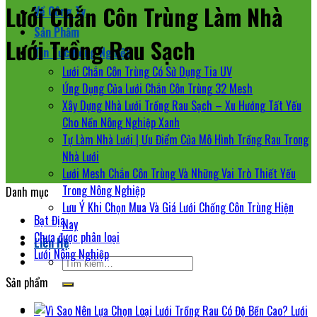
Lưới Chắn Côn Trùng Làm Nhà
Về Công Ty
Sản Phẩm
Lưới Trồng Rau Sạch
Tin Tức Nông Nghiệp
Lưới Chắn Côn Trùng Có Sử Dụng Tia UV
Ứng Dụng Của Lưới Chắn Côn Trùng 32 Mesh
Xây Dựng Nhà Lưới Trồng Rau Sạch – Xu Hướng Tất Yếu
Cho Nền Nông Nghiệp Xanh
Tự Làm Nhà Lưới | Ưu Điểm Của Mô Hình Trồng Rau Trong
Nhà Lưới
Lưới Mesh Chắn Côn Trùng Và Những Vai Trò Thiết Yếu
Trong Nông Nghiệp
Danh mục
Lưu Ý Khi Chọn Mua Và Giá Lưới Chống Côn Trùng Hiện
Bạt Địa
Nay
Chưa được phân loại
Liên Hệ
Lưới Nông Nghiệp
Tìm
kiếm:
Sản phẩm
0
Lưới