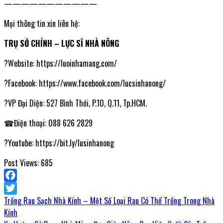
———————————
Mọi thông tin xin liên hệ:
TRỤ SỞ CHÍNH – LỰC SĨ NHÀ NÔNG
?Website: https://luoinhamang.com/
?Facebook: https://www.facebook.com/lucsinhanong/
?VP Đại Diện: 527 Bình Thới, P.10, Q.11, Tp.HCM.
☎Điện thoại: 088 626 2829
?Youtube: https://bit.ly/lusinhanong
Post Views:
685
Facebook
Trồng Rau Sạch Nhà Kính – Một Số Loại Rau Có Thể Trồng Trong Nhà
Twitter
Kính